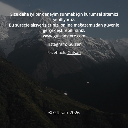
Size daha iyi bir deneyim sunmak için kurumsal sitemizi
yeniliyoruz.
Bu süreçte alışverişlerinizi online mağazamızdan güvenle
gerçekleştirebilirsiniz.
www.gulsanstore.com
İnstagram:
Gülsan
Facebook:
Gülsan
© Gülsan 2026