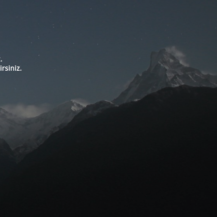
.
rsiniz.